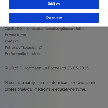
Odbij sve
Dozvoli sve
© 2025 F. Hoffmann-La Roche Ltd 28.05.2025.
Materijal je namijenjen za informisanje zdravstvenih
profesionalaca i medicinske edukativne svrhe.