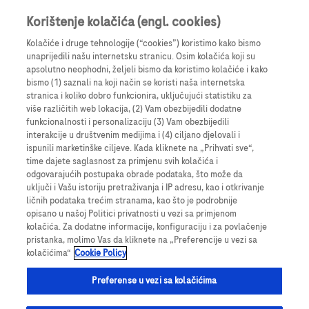
Prijavi se
Registruj se
Korištenje kolačića (engl. cookies)
Kolačiće i druge tehnologije (“cookies”) koristimo kako bismo
unaprijedili našu internetsku stranicu. Osim kolačića koji su
apsolutno neophodni, željeli bismo da koristimo kolačiće i kako
bismo (1) saznali na koji način se koristi naša internetska
Neuspjela verifikacija emaila.
stranica i koliko dobro funkcionira, uključujući statistiku za
Vaša email adresa nije mogla biti verifikovana.
više različitih web lokacija, (2) Vam obezbijedili dodatne
funkcionalnosti i personalizaciju (3) Vam obezbijedili
interakcije u društvenim medijima i (4) ciljano djelovali i
Prijava
ispunili marketinške ciljeve. Kada kliknete na „Prihvati sve“,
time dajete saglasnost za primjenu svih kolačića i
odgovarajućih postupaka obrade podataka, što može da
uključi i Vašu istoriju pretraživanja i IP adresu, kao i otkrivanje
ličnih podataka trećim stranama, kao što je podrobnije
opisano u našoj Politici privatnosti u vezi sa primjenom
kolačića. Za dodatne informacije, konfiguraciju i za povlačenje
pristanka, molimo Vas da kliknete na „Preferencije u vezi sa
kolačićima“
Cookie Policy
Preferense u vezi sa kolačićima