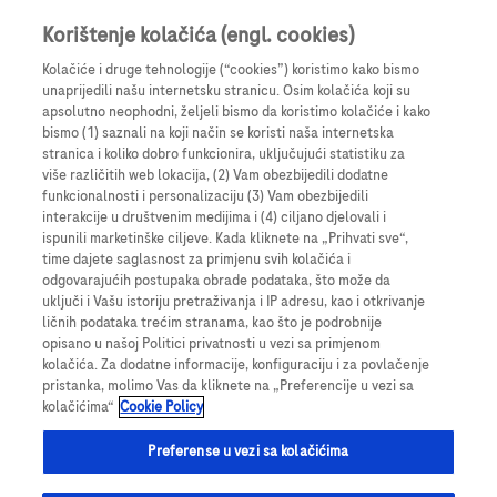
Prijavi se
Registruj se
Korištenje kolačića (engl. cookies)
Kolačiće i druge tehnologije (“cookies”) koristimo kako bismo
unaprijedili našu internetsku stranicu. Osim kolačića koji su
apsolutno neophodni, željeli bismo da koristimo kolačiće i kako
bismo (1) saznali na koji način se koristi naša internetska
stranica i koliko dobro funkcionira, uključujući statistiku za
više različitih web lokacija, (2) Vam obezbijedili dodatne
funkcionalnosti i personalizaciju (3) Vam obezbijedili
interakcije u društvenim medijima i (4) ciljano djelovali i
ispunili marketinške ciljeve. Kada kliknete na „Prihvati sve“,
time dajete saglasnost za primjenu svih kolačića i
odgovarajućih postupaka obrade podataka, što može da
uključi i Vašu istoriju pretraživanja i IP adresu, kao i otkrivanje
ličnih podataka trećim stranama, kao što je podrobnije
opisano u našoj Politici privatnosti u vezi sa primjenom
kolačića. Za dodatne informacije, konfiguraciju i za povlačenje
pristanka, molimo Vas da kliknete na „Preferencije u vezi sa
kolačićima“
Cookie Policy
Preferense u vezi sa kolačićima