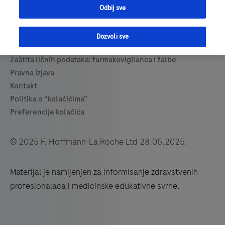
Odbij sve
Dozvoli sve
© 2025 F. Hoffmann-La Roche Ltd 28.05.2025.
Materijal je namijenjen za informisanje zdravstvenih
profesionalaca i medicinske edukativne svrhe.